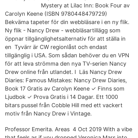
Mystery at Lilac Inn: Book Four av
Carolyn Keene (ISBN 9780448479729)
Bekväma tapeter för din webbläsare i en ny flik.
Ny flik - Nancy Drew - webbläsartillägg som
öppnar tillgänglighetsalternativ för att ställa in
en Tyvärr är CW regionlåst och endast
tillgänglig i USA. Som sådan behöver du en VPN
för att leva strömma den nya TV-serien Nancy
Drew online från utlandet. I Läs Nancy Drew
Diaries: Famous Mistakes: Nancy Drew Diaries,
Book 17 Gratis av Carolyn Keene ✓ Finns som
Ljudbok ✓ Prova Gratis i 14 Dagar. Ett 1000
bitars pussel från Cobble Hill med ett vackert
motiv från Nancy Drew i Vintage.
Professor Emerita. Areas 4 Oct 2019 With a vibe
that feels as if you dropped Veronica Mars into