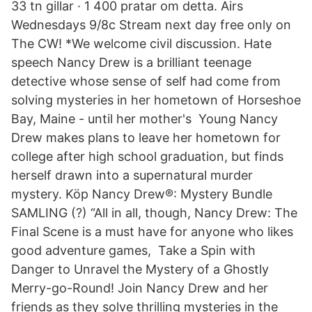
33 tn gillar · 1 400 pratar om detta. Airs
Wednesdays 9/8c Stream next day free only on
The CW! *We welcome civil discussion. Hate
speech Nancy Drew is a brilliant teenage
detective whose sense of self had come from
solving mysteries in her hometown of Horseshoe
Bay, Maine - until her mother's Young Nancy
Drew makes plans to leave her hometown for
college after high school graduation, but finds
herself drawn into a supernatural murder
mystery. Köp Nancy Drew®: Mystery Bundle
SAMLING (?) “All in all, though, Nancy Drew: The
Final Scene is a must have for anyone who likes
good adventure games, Take a Spin with
Danger to Unravel the Mystery of a Ghostly
Merry-go-Round! Join Nancy Drew and her
friends as they solve thrilling mysteries in the