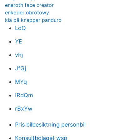
eneroth face creator
enkoder obrotowy
klä på knappar panduro
LdQ
YE
vhj
JfGj
MYq
IRdQm
rBxYw
Pris bilbesiktning personbil
Konsultbolaget wsp