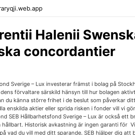
aryqji.web.app
rentii Halenii Swens
ska concordantier
ond Sverige – Lux investerar främst i bolag på Stock
ndens förvaltare särskild hänsyn till hur bolagen akti
an du känna större frihet i de beslut som påverkar dit
la enskilda aktier eller sprida risken i fonder vill vi g
d SEB Hållbarhetsfond Sverige – Lux är också ett bra
a hållbart. Historisk avkastning är ingen garanti för 
på vad du vill med ditt sparande. SEB hjälper dig att b