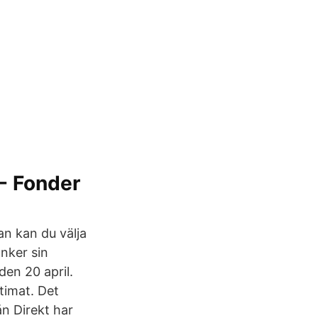
 - Fonder
an kan du välja
änker sin
den 20 april.
timat. Det
n Direkt har