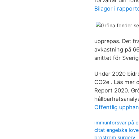
förvaltar din fond
Bilagor i rapport
upprepas. Det fr
avkastning på 66
snittet för Sveri
Under 2020 bidro
CO2e . Läs mer o
Report 2020. Grö
hållbarhetsanalys
Offentlig upphan
immunforsvar på e
citat engelska love
brostrom surgery