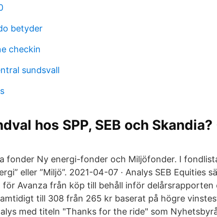
0
do betyder
ne checkin
ntral sundsvall
ks
ndval hos SPP, SEB och Skandia?
a fonder Ny energi-fonder och Miljöfonder. I fondlist
ergi” eller ”Miljö”. 2021-04-07 · Analys SEB Equities s
ör Avanza från köp till behåll inför delårsrapporten 
amtidigt till 308 från 265 kr baserat på högre vinstes
alys med titeln "Thanks for the ride" som Nyhetsbyrå