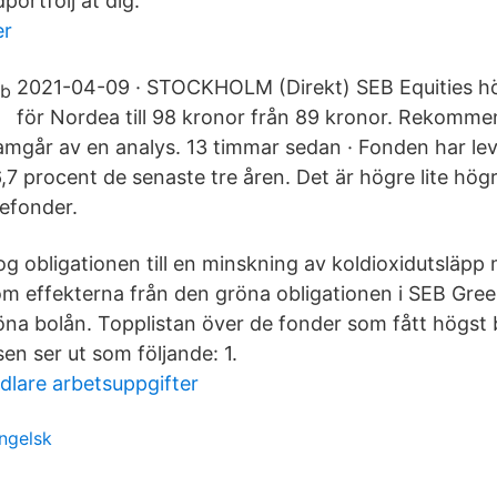
portfölj åt dig.
er
2021-04-09 · STOCKHOLM (Direkt) SEB Equities höj
för Nordea till 98 kronor från 89 kronor. Rekomm
amgår av en analys. 13 timmar sedan · Fonden har lev
,7 procent de senaste tre åren. Det är högre lite hög
gefonder.
g obligationen till en minskning av koldioxidutsläp
m effekterna från den gröna obligationen i SEB Gre
na bolån. Topplistan över de fonder som fått högst 
en ser ut som följande: 1.
dlare arbetsuppgifter
ngelsk