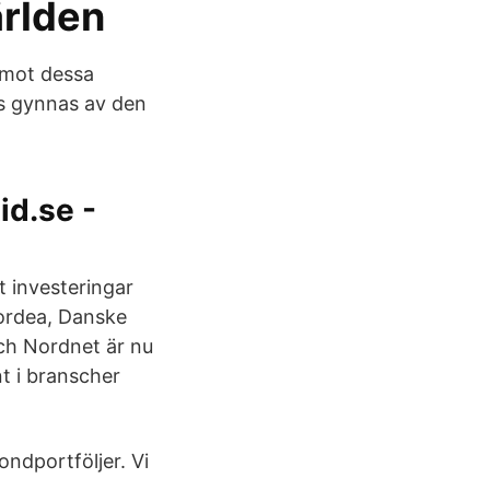
ärlden
g mot dessa
s gynnas av den
id.se -
 investeringar
Nordea, Danske
h Nordnet är nu
t i branscher
ondportföljer. Vi