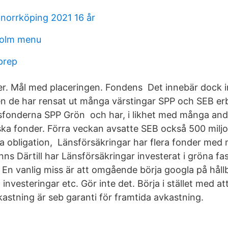
norrköping 2021 16 år
olm menu
prep
er. Mål med placeringen. Fondens Det innebär dock i
en de har rensat ut många värstingar SPP och SEB er
sfonderna SPP Grön och har, i likhet med många and
iska fonder. Förra veckan avsatte SEB också 500 miljon
 obligation, Länsförsäkringar har flera fonder med mi
ns Därtill har Länsförsäkringar investerat i gröna fa
 En vanlig miss är att omgående börja googla på håll
 investeringar etc. Gör inte det. Börja i stället med at
kastning är seb garanti för framtida avkastning.