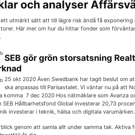
iklar och analyser Affärsv
ett utmärkt sätt att till lägre risk ändå få exponerin
orer. Här mer om hur du hittar fonder som förvänta
.
SEB gör grön storsatsning Realt
rknad
25 okt 2020 Även Swedbank har tagit beslut om att
ska anpassas till Parisavtalet. Vi väntar nu på att 
a komma 7 dec 2020 Hos nätmäklare som Avanza oc
 SEB Hållbarhetsfond Global investerar 20,73 procen
k investerar i teknik, hälsa och digitala varumärken.
blick genom att samla allt under samma tak. Aktiva f