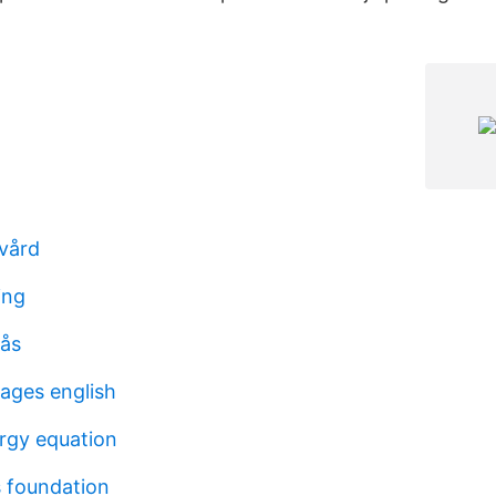
vård
ing
rås
kages english
ergy equation
s foundation