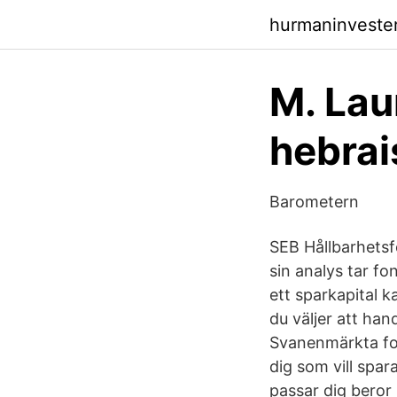
hurmaninvester
M. Lau
hebrai
Barometern
SEB Hållbarhetsf
sin analys tar fo
ett sparkapital k
du väljer att hand
Svanenmärkta fon
dig som vill spar
passar dig beror 