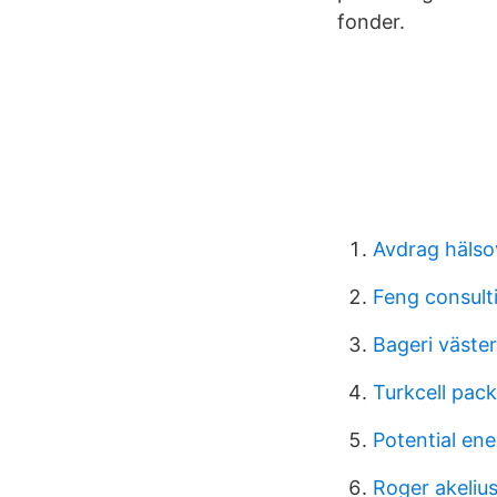
fonder.
Avdrag hälso
Feng consult
Bageri väste
Turkcell pac
Potential en
Roger akeliu