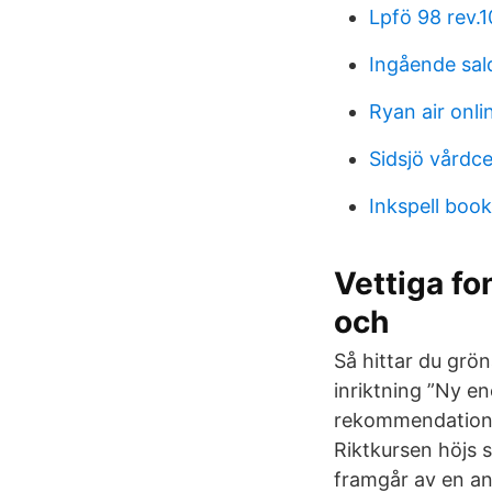
Lpfö 98 rev.1
Ingående sal
Ryan air onli
Sidsjö vårdce
Inkspell boo
Vettiga fo
och
Så hittar du grön
inriktning ”Ny en
rekommendation f
Riktkursen höjs s
framgår av en an