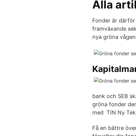
Alla art
Fonder är därför 
framväxande sekt
nya gröna vågen
Kapitalma
bank och SEB sk
gröna fonder den
med TIN Ny Tekni
Få en bättre över