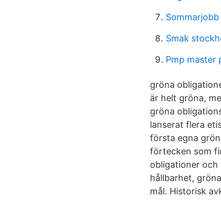
Sommarjobb 
Smak stockh
Pmp master 
gröna obligation
är helt gröna, m
gröna obligation
lanserat flera et
första egna gröna
förtecken som fin
obligationer och
hållbarhet, gröna
mål. Historisk av