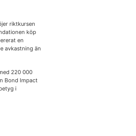
er riktkursen
endationen köp
ererat en
re avkastning än
p med 220 000
en Bond Impact
betyg i