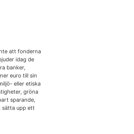
nte att fonderna
bjuder idag de
ra banker,
er euro till sin
ljö- eller etiska
stigheter, gröna
bart sparande,
t sätta upp ett