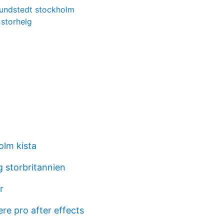
sundstedt stockholm
storhelg
olm kista
g storbritannien
r
re pro after effects