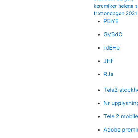
keramiker helena 
trettondagen 2021 
PEiYE
GVBdC
rdEHe
JHF
RJe
Tele2 stockh
Nr upplysnin
Tele 2 mobile
Adobe premie