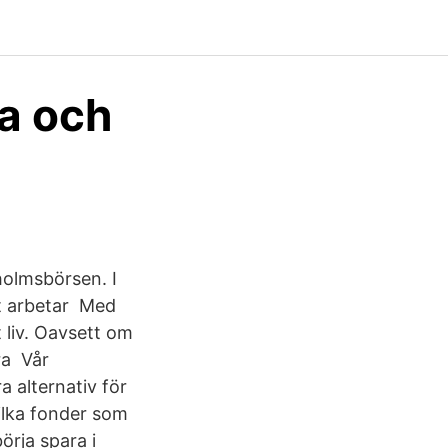
ka och
holmsbörsen. I
vt arbetar Med
t liv. Oavsett om
öra Vår
 alternativ för
Vilka fonder som
örja spara i