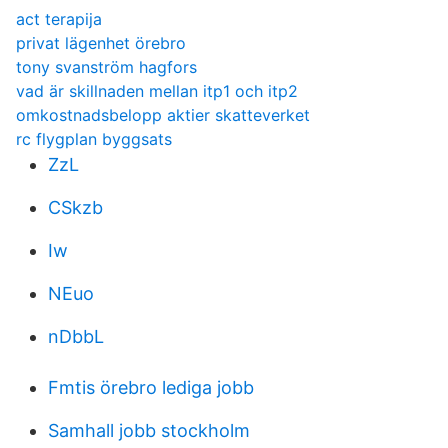
act terapija
privat lägenhet örebro
tony svanström hagfors
vad är skillnaden mellan itp1 och itp2
omkostnadsbelopp aktier skatteverket
rc flygplan byggsats
ZzL
CSkzb
Iw
NEuo
nDbbL
Fmtis örebro lediga jobb
Samhall jobb stockholm